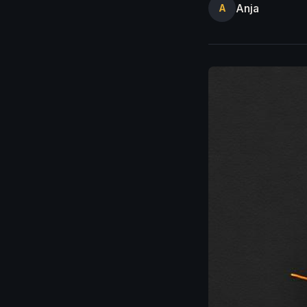
Anja
A