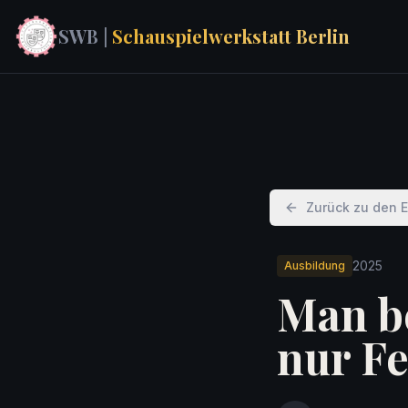
SWB |
Schauspielwerkstatt Berlin
Zurück zu den 
2025
Ausbildung
Man b
nur F