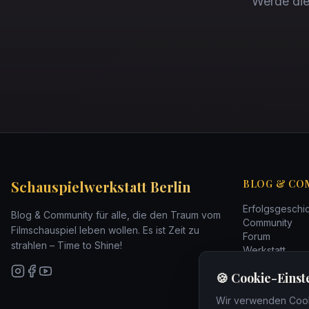
Werde die 
Schauspielwerkstatt Berlin
BLOG & CO
Erfolgsgeschi
Blog & Community für alle, die den Traum vom
Community
Filmschauspiel leben wollen. Es ist Zeit zu
Forum
strahlen – Time to Shine!
Werkstatt
Werde Sichtba
🍪 Cookie-Einst
Deine Story te
Wir verwenden Cooki