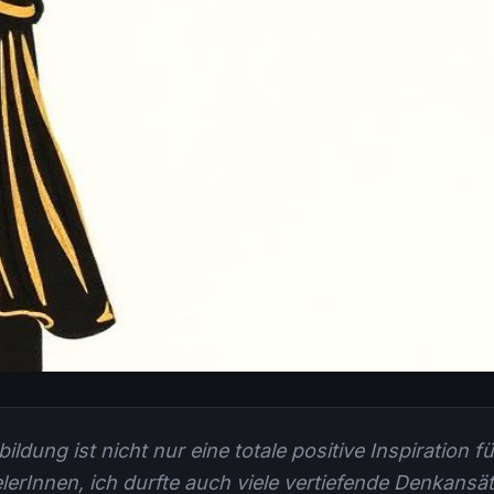
ildung ist nicht nur eine totale positive Inspiration f
erInnen, ich durfte auch viele vertiefende Denkansä