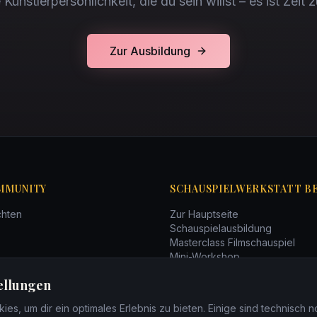
Künstlerpersönlichkeit, die du sein willst – es ist Zeit z
Zur Ausbildung
MMUNITY
SCHAUSPIELWERKSTATT B
chten
Zur Hauptseite
Schauspielausbildung
Masterclass Filmschauspiel
Mini-Workshop
r
Schauspiel-Kompaktkurs
ellungen
ilen
Bücher
es, um dir ein optimales Erlebnis zu bieten. Einige sind technisch 